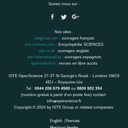
Suivez-nous sur :
Nos sites :
istegroup.com
: ouvrages français
iste-sciences.com
: Encyclopédie SCIENCES
iste.co.uk
: ouvrages anglais
iste-international.es
: ouvrages espagnols
openscience.fr
: revues en libre accès
ISTE OpenScience 27-37 St George’s Road – Londres SW19
4EU – Royaume-Uni
Tel :
0044 208 879 4580
ou
0800 902 354
contact :
(numéro gratuit à partir d’un poste fixe)
info@openscience.fr
Copyright © 2024 by ISTE Group or related companies.
English
|
Français
Mentions légales