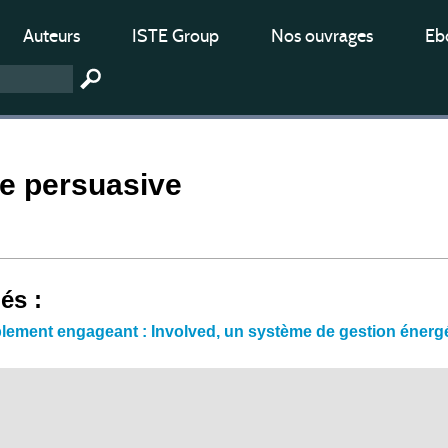
Auteurs
ISTE Group
Nos ouvrages
Ebo
ie persuasive
iés :
tablement engageant : Involved, un système de gestion énerg