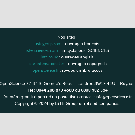
Nos sites :
istegroup.com
: ouvrages français
iste-sciences.com
: Encyclopédie SCIENCES
iste.co.uk
: ouvrages anglais
iste-international.es
: ouvrages espagnols
openscience.fr
: revues en libre accès
OpenScience 27-37 St George’s Road – Londres SW19 4EU – Royau
Tel :
0044 208 879 4580
ou
0800 902 354
contact :
info@openscience.fr
(numéro gratuit à partir d’un poste fixe)
Copyright © 2024 by ISTE Group or related companies.