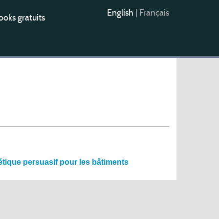
English
|
Français
oks gratuits
étique persuasif pour les bâtiments