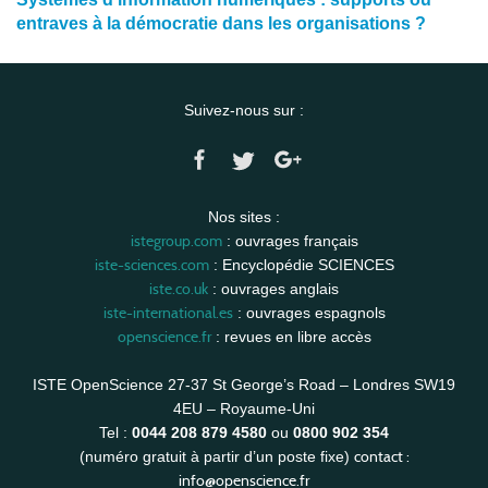
entraves à la démocratie dans les organisations ?
Suivez-nous sur :
Nos sites :
istegroup.com
: ouvrages français
iste-sciences.com
: Encyclopédie SCIENCES
iste.co.uk
: ouvrages anglais
iste-international.es
: ouvrages espagnols
openscience.fr
: revues en libre accès
ISTE OpenScience 27-37 St George’s Road – Londres SW19
4EU – Royaume-Uni
Tel :
0044 208 879 4580
ou
0800 902 354
contact :
(numéro gratuit à partir d’un poste fixe)
info@openscience.fr