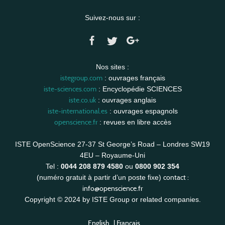
Suivez-nous sur :
Nos sites :
istegroup.com
: ouvrages français
iste-sciences.com
: Encyclopédie SCIENCES
iste.co.uk
: ouvrages anglais
iste-international.es
: ouvrages espagnols
openscience.fr
: revues en libre accès
ISTE OpenScience 27-37 St George’s Road – Londres SW19
4EU – Royaume-Uni
Tel :
0044 208 879 4580
ou
0800 902 354
contact :
(numéro gratuit à partir d’un poste fixe)
info@openscience.fr
Copyright © 2024 by ISTE Group or related companies.
English
|
Français