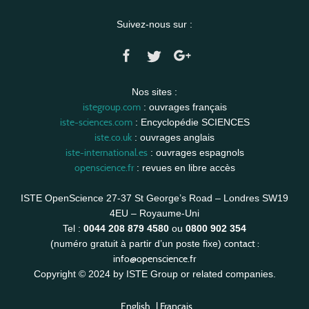
Suivez-nous sur :
Nos sites :
istegroup.com
: ouvrages français
iste-sciences.com
: Encyclopédie SCIENCES
iste.co.uk
: ouvrages anglais
iste-international.es
: ouvrages espagnols
openscience.fr
: revues en libre accès
ISTE OpenScience 27-37 St George’s Road – Londres SW19
4EU – Royaume-Uni
Tel :
0044 208 879 4580
ou
0800 902 354
contact :
(numéro gratuit à partir d’un poste fixe)
info@openscience.fr
Copyright © 2024 by ISTE Group or related companies.
English
|
Français