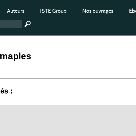
Auteurs
ISTE Group
Nos ouvrages
Ebo
 maples
iés :