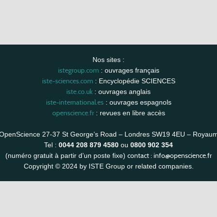
Nos sites :
istegroup.com
: ouvrages français
iste-sciences.com
: Encyclopédie SCIENCES
iste.co.uk
: ouvrages anglais
iste-international.es
: ouvrages espagnols
openscience.fr
: revues en libre accès
OpenScience 27-37 St George’s Road – Londres SW19 4EU – Royau
Tel :
0044 208 879 4580
ou
0800 902 354
contact :
info@openscience.fr
(numéro gratuit à partir d’un poste fixe)
Copyright © 2024 by ISTE Group or related companies.