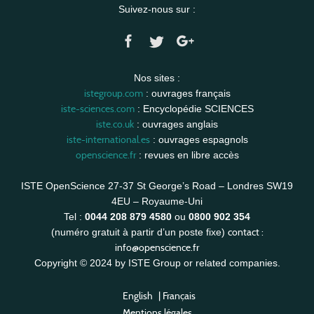
Suivez-nous sur :
Nos sites :
istegroup.com
: ouvrages français
iste-sciences.com
: Encyclopédie SCIENCES
iste.co.uk
: ouvrages anglais
iste-international.es
: ouvrages espagnols
openscience.fr
: revues en libre accès
ISTE OpenScience 27-37 St George’s Road – Londres SW19
4EU – Royaume-Uni
Tel :
0044 208 879 4580
ou
0800 902 354
contact :
(numéro gratuit à partir d’un poste fixe)
info@openscience.fr
Copyright © 2024 by ISTE Group or related companies.
English
|
Français
Mentions légales