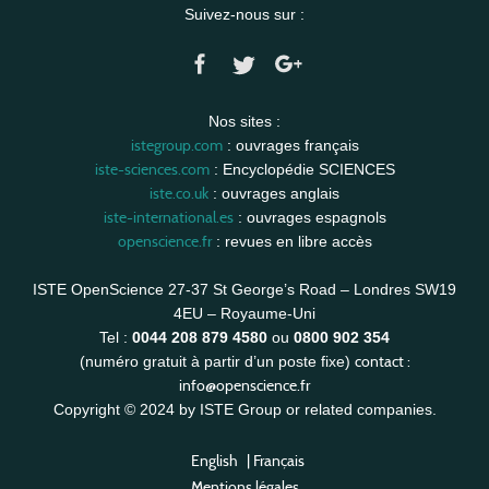
Suivez-nous sur :
Nos sites :
istegroup.com
: ouvrages français
iste-sciences.com
: Encyclopédie SCIENCES
iste.co.uk
: ouvrages anglais
iste-international.es
: ouvrages espagnols
openscience.fr
: revues en libre accès
ISTE OpenScience 27-37 St George’s Road – Londres SW19
4EU – Royaume-Uni
Tel :
0044 208 879 4580
ou
0800 902 354
contact :
(numéro gratuit à partir d’un poste fixe)
info@openscience.fr
Copyright © 2024 by ISTE Group or related companies.
English
|
Français
Mentions légales