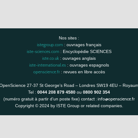
Nos sites :
istegroup.com
: ouvrages français
iste-sciences.com
: Encyclopédie SCIENCES
iste.co.uk
: ouvrages anglais
iste-international.es
: ouvrages espagnols
openscience.fr
: revues en libre accès
OpenScience 27-37 St George’s Road – Londres SW19 4EU – Royau
Tel :
0044 208 879 4580
ou
0800 902 354
contact :
info@openscience.fr
(numéro gratuit à partir d’un poste fixe)
Copyright © 2024 by ISTE Group or related companies.