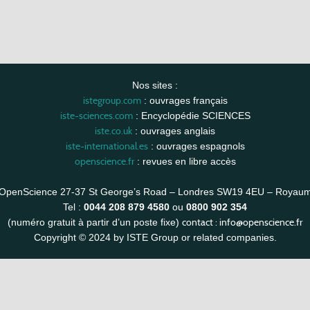
Nos sites :
istegroup.com
: ouvrages français
iste-sciences.com
: Encyclopédie SCIENCES
iste.co.uk
: ouvrages anglais
iste-international.es
: ouvrages espagnols
openscience.fr
: revues en libre accès
OpenScience 27-37 St George’s Road – Londres SW19 4EU – Royau
Tel :
0044 208 879 4580
ou
0800 902 354
contact :
info@openscience.fr
(numéro gratuit à partir d’un poste fixe)
Copyright © 2024 by ISTE Group or related companies.