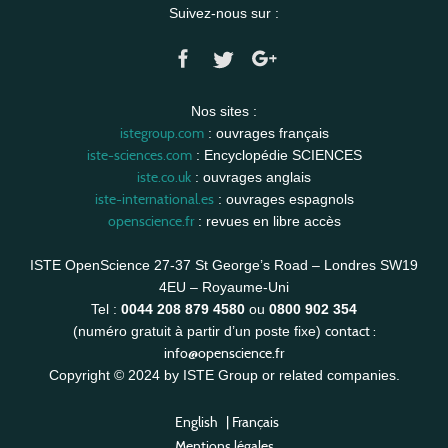
Suivez-nous sur :
Nos sites :
istegroup.com
: ouvrages français
iste-sciences.com
: Encyclopédie SCIENCES
iste.co.uk
: ouvrages anglais
iste-international.es
: ouvrages espagnols
openscience.fr
: revues en libre accès
ISTE OpenScience 27-37 St George’s Road – Londres SW19
4EU – Royaume-Uni
Tel :
0044 208 879 4580
ou
0800 902 354
contact :
(numéro gratuit à partir d’un poste fixe)
info@openscience.fr
Copyright © 2024 by ISTE Group or related companies.
English
|
Français
Mentions légales