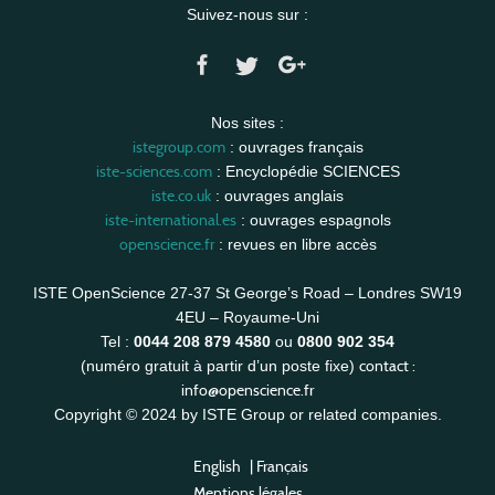
Suivez-nous sur :
Nos sites :
istegroup.com
: ouvrages français
iste-sciences.com
: Encyclopédie SCIENCES
iste.co.uk
: ouvrages anglais
iste-international.es
: ouvrages espagnols
openscience.fr
: revues en libre accès
ISTE OpenScience 27-37 St George’s Road – Londres SW19
4EU – Royaume-Uni
Tel :
0044 208 879 4580
ou
0800 902 354
contact :
(numéro gratuit à partir d’un poste fixe)
info@openscience.fr
Copyright © 2024 by ISTE Group or related companies.
English
|
Français
Mentions légales