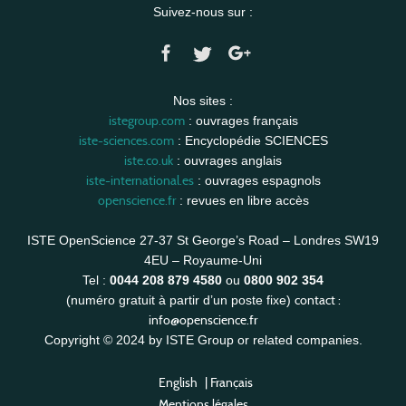
Suivez-nous sur :
Nos sites :
istegroup.com
: ouvrages français
iste-sciences.com
: Encyclopédie SCIENCES
iste.co.uk
: ouvrages anglais
iste-international.es
: ouvrages espagnols
openscience.fr
: revues en libre accès
ISTE OpenScience 27-37 St George’s Road – Londres SW19
4EU – Royaume-Uni
Tel :
0044 208 879 4580
ou
0800 902 354
contact :
(numéro gratuit à partir d’un poste fixe)
info@openscience.fr
Copyright © 2024 by ISTE Group or related companies.
English
|
Français
Mentions légales