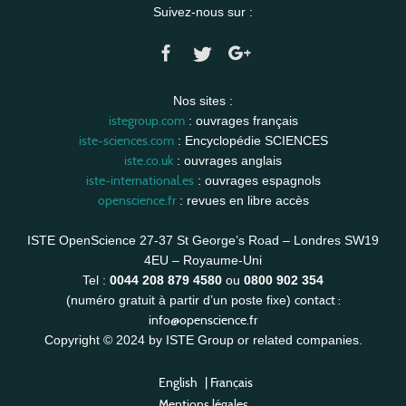
Suivez-nous sur :
Nos sites :
istegroup.com
: ouvrages français
iste-sciences.com
: Encyclopédie SCIENCES
iste.co.uk
: ouvrages anglais
iste-international.es
: ouvrages espagnols
openscience.fr
: revues en libre accès
ISTE OpenScience 27-37 St George’s Road – Londres SW19
4EU – Royaume-Uni
Tel :
0044 208 879 4580
ou
0800 902 354
contact :
(numéro gratuit à partir d’un poste fixe)
info@openscience.fr
Copyright © 2024 by ISTE Group or related companies.
English
|
Français
Mentions légales