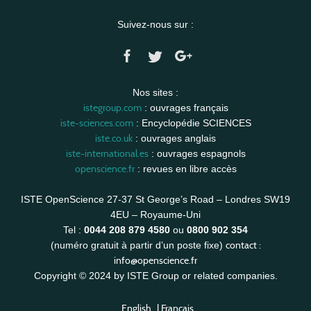
Suivez-nous sur :
Nos sites :
istegroup.com
: ouvrages français
iste-sciences.com
: Encyclopédie SCIENCES
iste.co.uk
: ouvrages anglais
iste-international.es
: ouvrages espagnols
openscience.fr
: revues en libre accès
ISTE OpenScience 27-37 St George’s Road – Londres SW19
4EU – Royaume-Uni
Tel :
0044 208 879 4580
ou
0800 902 354
contact :
(numéro gratuit à partir d’un poste fixe)
info@openscience.fr
Copyright © 2024 by ISTE Group or related companies.
English
|
Français