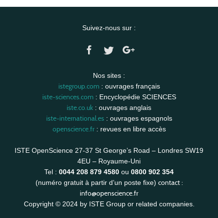
Suivez-nous sur :
Nos sites :
istegroup.com
: ouvrages français
iste-sciences.com
: Encyclopédie SCIENCES
iste.co.uk
: ouvrages anglais
iste-international.es
: ouvrages espagnols
openscience.fr
: revues en libre accès
ISTE OpenScience 27-37 St George’s Road – Londres SW19
4EU – Royaume-Uni
Tel :
0044 208 879 4580
ou
0800 902 354
contact :
(numéro gratuit à partir d’un poste fixe)
info@openscience.fr
Copyright © 2024 by ISTE Group or related companies.