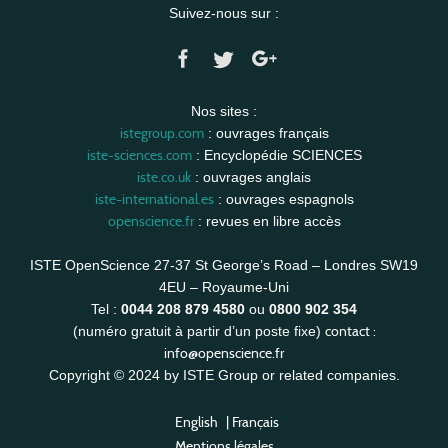
Suivez-nous sur :
Nos sites :
istegroup.com
: ouvrages français
iste-sciences.com
: Encyclopédie SCIENCES
iste.co.uk
: ouvrages anglais
iste-international.es
: ouvrages espagnols
openscience.fr
: revues en libre accès
ISTE OpenScience 27-37 St George’s Road – Londres SW19
4EU – Royaume-Uni
Tel :
0044 208 879 4580
ou
0800 902 354
contact :
(numéro gratuit à partir d’un poste fixe)
info@openscience.fr
Copyright © 2024 by ISTE Group or related companies.
English
|
Français
Mentions légales