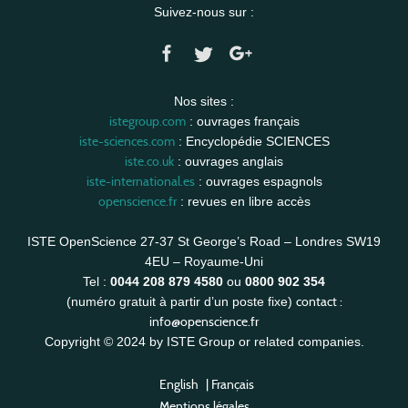
Suivez-nous sur :
Nos sites :
istegroup.com
: ouvrages français
iste-sciences.com
: Encyclopédie SCIENCES
iste.co.uk
: ouvrages anglais
iste-international.es
: ouvrages espagnols
openscience.fr
: revues en libre accès
ISTE OpenScience 27-37 St George’s Road – Londres SW19
4EU – Royaume-Uni
Tel :
0044 208 879 4580
ou
0800 902 354
contact :
(numéro gratuit à partir d’un poste fixe)
info@openscience.fr
Copyright © 2024 by ISTE Group or related companies.
English
|
Français
Mentions légales