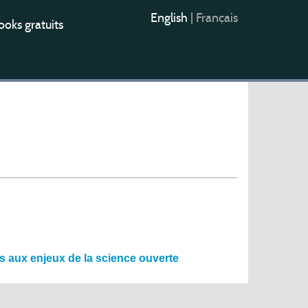
English
|
Français
oks gratuits
s aux enjeux de la science ouverte