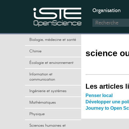
Organisation
Biologie, médecine et santé
Chimie
science o
Écologie et environnement
Information et
communication
Les articles l
Ingénierie et systèmes
Penser local
Développer une pol
Mathématiques
Journey to Open Sci
Physique
Sciences humaines et