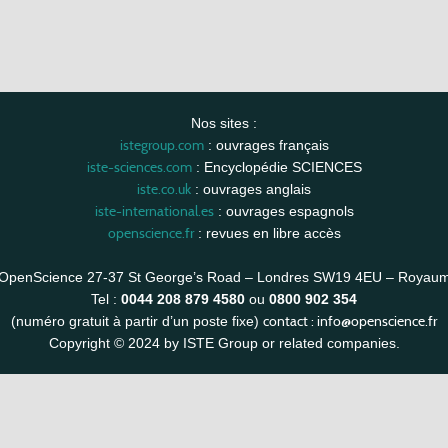
Nos sites :
istegroup.com
: ouvrages français
iste-sciences.com
: Encyclopédie SCIENCES
iste.co.uk
: ouvrages anglais
iste-international.es
: ouvrages espagnols
openscience.fr
: revues en libre accès
OpenScience 27-37 St George’s Road – Londres SW19 4EU – Royau
Tel :
0044 208 879 4580
ou
0800 902 354
contact :
info@openscience.fr
(numéro gratuit à partir d’un poste fixe)
Copyright © 2024 by ISTE Group or related companies.