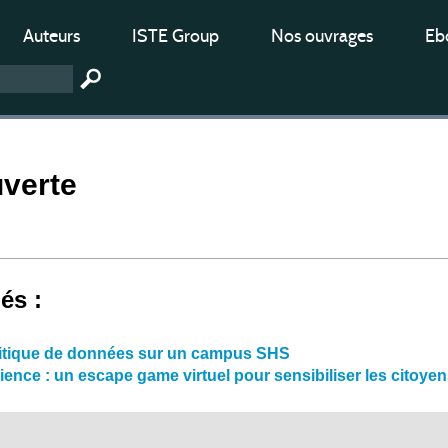
Auteurs
ISTE Group
Nos ouvrages
Ebo
uverte
iés :
itique de données sur un campus SHS
ence : un escape game virtuel pour sensibiliser les citoyen