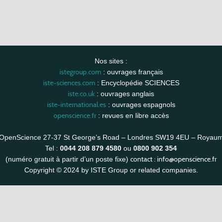
Nos sites :
istegroup.com
: ouvrages français
iste-sciences.com
: Encyclopédie SCIENCES
iste.co.uk
: ouvrages anglais
iste-international.es
: ouvrages espagnols
openscience.fr
: revues en libre accès
OpenScience 27-37 St George’s Road – Londres SW19 4EU – Royau
Tel :
0044 208 879 4580
ou
0800 902 354
contact :
info@openscience.fr
(numéro gratuit à partir d’un poste fixe)
Copyright © 2024 by ISTE Group or related companies.