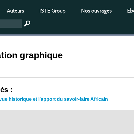
Auteurs
ISTE Group
Nos ouvrages
Ebo
tion graphique
iés :
vue historique et l’apport du savoir-faire Africain