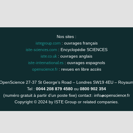
Nos sites :
istegroup.com
: ouvrages français
iste-sciences.com
: Encyclopédie SCIENCES
iste.co.uk
: ouvrages anglais
iste-international.es
: ouvrages espagnols
openscience.fr
: revues en libre accès
OpenScience 27-37 St George’s Road – Londres SW19 4EU – Royau
Tel :
0044 208 879 4580
ou
0800 902 354
contact :
info@openscience.fr
(numéro gratuit à partir d’un poste fixe)
Copyright © 2024 by ISTE Group or related companies.