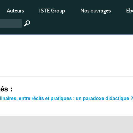
Auteurs
ISTE Group
Nos ouvrages
Ebo
iés :
linaires, entre récits et pratiques : un paradoxe didactiqu