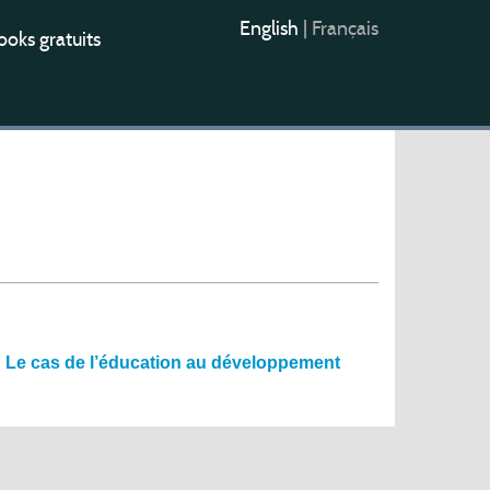
English
|
Français
oks gratuits
e ? Le cas de l’éducation au développement