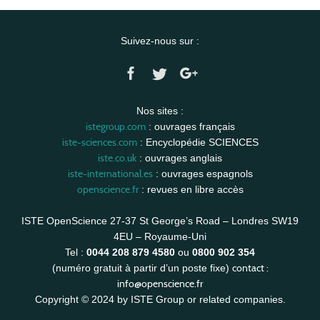
Suivez-nous sur :
Nos sites :
istegroup.com
: ouvrages français
iste-sciences.com
: Encyclopédie SCIENCES
iste.co.uk
: ouvrages anglais
iste-international.es
: ouvrages espagnols
openscience.fr
: revues en libre accès
ISTE OpenScience 27-37 St George’s Road – Londres SW19
4EU – Royaume-Uni
Tel :
0044 208 879 4580
ou
0800 902 354
contact :
(numéro gratuit à partir d’un poste fixe)
info@openscience.fr
Copyright © 2024 by ISTE Group or related companies.