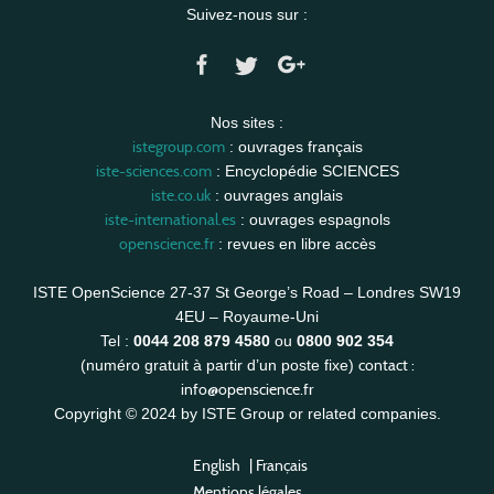
Suivez-nous sur :
Nos sites :
istegroup.com
: ouvrages français
iste-sciences.com
: Encyclopédie SCIENCES
iste.co.uk
: ouvrages anglais
iste-international.es
: ouvrages espagnols
openscience.fr
: revues en libre accès
ISTE OpenScience 27-37 St George’s Road – Londres SW19
4EU – Royaume-Uni
Tel :
0044 208 879 4580
ou
0800 902 354
contact :
(numéro gratuit à partir d’un poste fixe)
info@openscience.fr
Copyright © 2024 by ISTE Group or related companies.
English
|
Français
Mentions légales