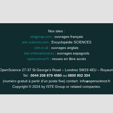
Nos sites :
istegroup.com
: ouvrages français
iste-sciences.com
: Encyclopédie SCIENCES
iste.co.uk
: ouvrages anglais
iste-international.es
: ouvrages espagnols
openscience.fr
: revues en libre accès
OpenScience 27-37 St George’s Road – Londres SW19 4EU – Royau
Tel :
0044 208 879 4580
ou
0800 902 354
contact :
info@openscience.fr
(numéro gratuit à partir d’un poste fixe)
Copyright © 2024 by ISTE Group or related companies.