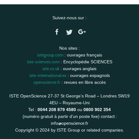
Suivez-nous sur :
Nos sites :
istegroup.com
: ouvrages français
iste-sciences.com
: Encyclopédie SCIENCES
iste.co.uk
: ouvrages anglais
iste-international.es
: ouvrages espagnols
openscience.fr
: revues en libre accès
ISTE OpenScience 27-37 St George’s Road – Londres SW19
4EU – Royaume-Uni
Tel :
0044 208 879 4580
ou
0800 902 354
contact :
(numéro gratuit à partir d’un poste fixe)
info@openscience.fr
Copyright © 2024 by ISTE Group or related companies.