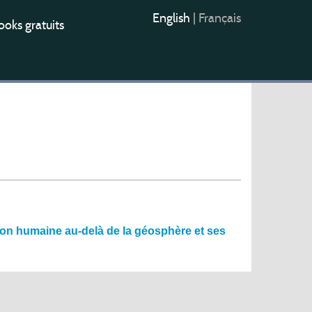
English
|
Français
oks gratuits
ion humaine au-delà de la géosphère et ses