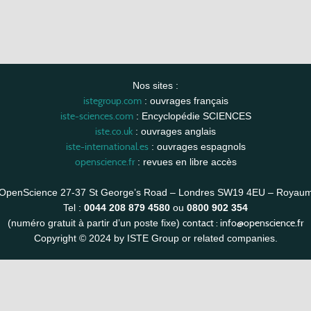
Nos sites :
istegroup.com
: ouvrages français
iste-sciences.com
: Encyclopédie SCIENCES
iste.co.uk
: ouvrages anglais
iste-international.es
: ouvrages espagnols
openscience.fr
: revues en libre accès
OpenScience 27-37 St George’s Road – Londres SW19 4EU – Royau
Tel :
0044 208 879 4580
ou
0800 902 354
contact :
info@openscience.fr
(numéro gratuit à partir d’un poste fixe)
Copyright © 2024 by ISTE Group or related companies.