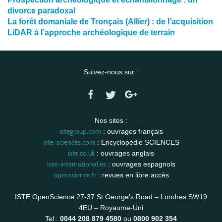
divorce paradoxal
La forêt domaniale de Tronçais (Allier) : de l’acquisition
LiDAR à l’approche archéologique de terrain
Suivez-nous sur :
Nos sites :
istegroup.com
: ouvrages français
iste-sciences.com
: Encyclopédie SCIENCES
iste.co.uk
: ouvrages anglais
iste-international.es
: ouvrages espagnols
openscience.fr
: revues en libre accès
ISTE OpenScience 27-37 St George’s Road – Londres SW19
4EU – Royaume-Uni
Tel :
0044 208 879 4580
ou
0800 902 354