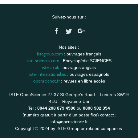
Suivez-nous sur :
Nos sites :
istegroup.com
: ouvrages français
iste-sciences.com
: Encyclopédie SCIENCES
iste.co.uk
: ouvrages anglais
iste-international.es
: ouvrages espagnols
openscience.fr
: revues en libre accès
ISTE OpenScience 27-37 St George’s Road – Londres SW19
4EU – Royaume-Uni
Tel :
0044 208 879 4580
ou
0800 902 354
contact :
(numéro gratuit à partir d’un poste fixe)
info@openscience.fr
Copyright © 2024 by ISTE Group or related companies.