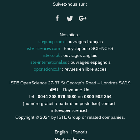
Suivez-nous sur :
Nos sites :
istegroup.com
: ouvrages français
iste-sciences.com
: Encyclopédie SCIENCES
iste.co.uk
: ouvrages anglais
iste-international.es
: ouvrages espagnols
openscience.fr
: revues en libre accès
ISTE OpenScience 27-37 St George’s Road – Londres SW19
4EU – Royaume-Uni
Tel :
0044 208 879 4580
ou
0800 902 354
contact :
(numéro gratuit à partir d’un poste fixe)
info@openscience.fr
Copyright © 2024 by ISTE Group or related companies.
English
|
Français
Mentions légales