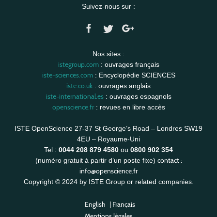
Suivez-nous sur :
Nos sites :
istegroup.com
: ouvrages français
iste-sciences.com
: Encyclopédie SCIENCES
iste.co.uk
: ouvrages anglais
iste-international.es
: ouvrages espagnols
openscience.fr
: revues en libre accès
ISTE OpenScience 27-37 St George’s Road – Londres SW19
4EU – Royaume-Uni
Tel :
0044 208 879 4580
ou
0800 902 354
contact :
(numéro gratuit à partir d’un poste fixe)
info@openscience.fr
Copyright © 2024 by ISTE Group or related companies.
English
|
Français
Mentions légales