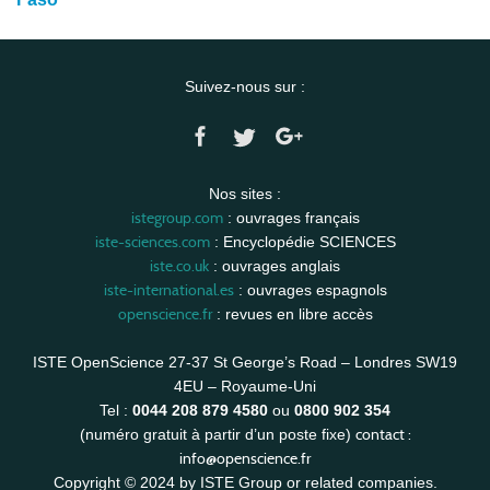
Suivez-nous sur :
Nos sites :
istegroup.com
: ouvrages français
iste-sciences.com
: Encyclopédie SCIENCES
iste.co.uk
: ouvrages anglais
iste-international.es
: ouvrages espagnols
openscience.fr
: revues en libre accès
ISTE OpenScience 27-37 St George’s Road – Londres SW19
4EU – Royaume-Uni
Tel :
0044 208 879 4580
ou
0800 902 354
contact :
(numéro gratuit à partir d’un poste fixe)
info@openscience.fr
Copyright © 2024 by ISTE Group or related companies.