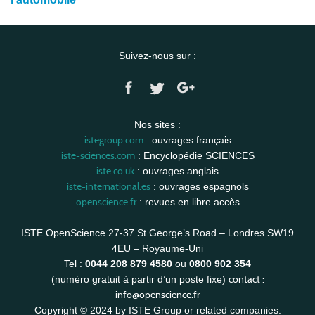
Suivez-nous sur :
Nos sites :
istegroup.com
: ouvrages français
iste-sciences.com
: Encyclopédie SCIENCES
iste.co.uk
: ouvrages anglais
iste-international.es
: ouvrages espagnols
openscience.fr
: revues en libre accès
ISTE OpenScience 27-37 St George’s Road – Londres SW19
4EU – Royaume-Uni
Tel :
0044 208 879 4580
ou
0800 902 354
contact :
(numéro gratuit à partir d’un poste fixe)
info@openscience.fr
Copyright © 2024 by ISTE Group or related companies.