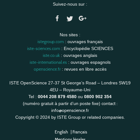
Suivez-nous sur :
Nos sites :
istegroup.com
: ouvrages français
iste-sciences.com
: Encyclopédie SCIENCES
iste.co.uk
: ouvrages anglais
iste-international.es
: ouvrages espagnols
openscience.fr
: revues en libre accès
ISTE OpenScience 27-37 St George’s Road – Londres SW19
4EU – Royaume-Uni
Tel :
0044 208 879 4580
ou
0800 902 354
contact :
(numéro gratuit à partir d’un poste fixe)
info@openscience.fr
Copyright © 2024 by ISTE Group or related companies.
English
|
Français
Mentions légales