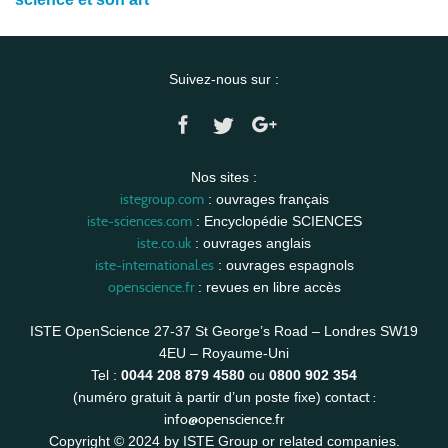
Suivez-nous sur :
Nos sites :
istegroup.com
: ouvrages français
iste-sciences.com
: Encyclopédie SCIENCES
iste.co.uk
: ouvrages anglais
iste-international.es
: ouvrages espagnols
openscience.fr
: revues en libre accès
ISTE OpenScience 27-37 St George’s Road – Londres SW19
4EU – Royaume-Uni
Tel :
0044 208 879 4580
ou
0800 902 354
contact :
(numéro gratuit à partir d’un poste fixe)
info@openscience.fr
Copyright © 2024 by ISTE Group or related companies.