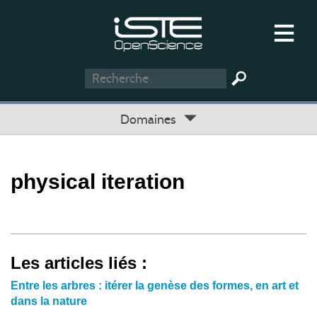
Domaines
physical iteration
Les articles liés :
Entre les arbres : itérer la genèse des formes, en art et
dans la nature