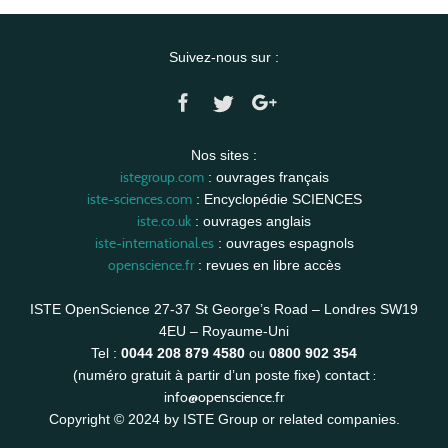
Suivez-nous sur :
Nos sites :
istegroup.com
: ouvrages français
iste-sciences.com
: Encyclopédie SCIENCES
iste.co.uk
: ouvrages anglais
iste-international.es
: ouvrages espagnols
openscience.fr
: revues en libre accès
ISTE OpenScience 27-37 St George’s Road – Londres SW19
4EU – Royaume-Uni
Tel :
0044 208 879 4580
ou
0800 902 354
contact :
(numéro gratuit à partir d’un poste fixe)
info@openscience.fr
Copyright © 2024 by ISTE Group or related companies.