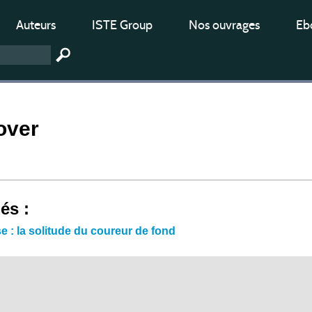
Auteurs
ISTE Group
Nos ouvrages
Ebo
over
iés :
e : la solitude du coureur de fond