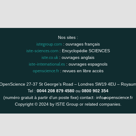
Nos sites :
istegroup.com
: ouvrages français
iste-sciences.com
: Encyclopédie SCIENCES
iste.co.uk
: ouvrages anglais
iste-international.es
: ouvrages espagnols
openscience.fr
: revues en libre accès
OpenScience 27-37 St George’s Road – Londres SW19 4EU – Royau
Tel :
0044 208 879 4580
ou
0800 902 354
contact :
info@openscience.fr
(numéro gratuit à partir d’un poste fixe)
Copyright © 2024 by ISTE Group or related companies.