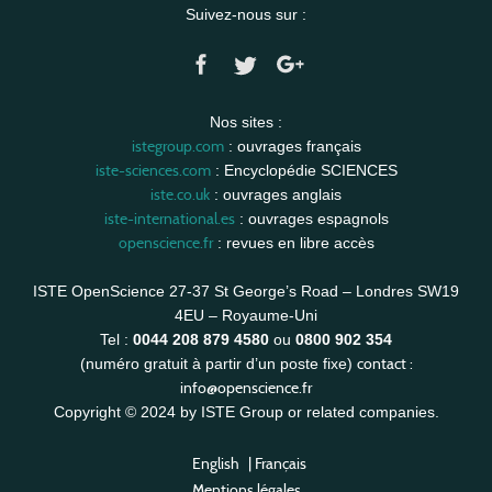
Suivez-nous sur :
Nos sites :
istegroup.com
: ouvrages français
iste-sciences.com
: Encyclopédie SCIENCES
iste.co.uk
: ouvrages anglais
iste-international.es
: ouvrages espagnols
openscience.fr
: revues en libre accès
ISTE OpenScience 27-37 St George’s Road – Londres SW19
4EU – Royaume-Uni
Tel :
0044 208 879 4580
ou
0800 902 354
contact :
(numéro gratuit à partir d’un poste fixe)
info@openscience.fr
Copyright © 2024 by ISTE Group or related companies.
English
|
Français
Mentions légales