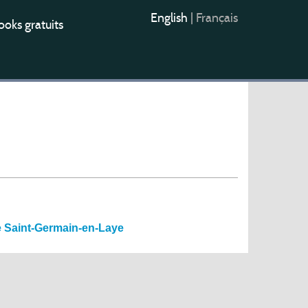
English
|
Français
oks gratuits
de Saint-Germain-en-Laye