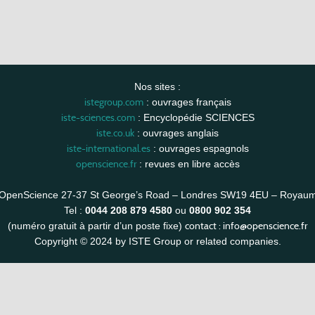
Nos sites :
istegroup.com
: ouvrages français
iste-sciences.com
: Encyclopédie SCIENCES
iste.co.uk
: ouvrages anglais
iste-international.es
: ouvrages espagnols
openscience.fr
: revues en libre accès
OpenScience 27-37 St George’s Road – Londres SW19 4EU – Royau
Tel :
0044 208 879 4580
ou
0800 902 354
contact :
info@openscience.fr
(numéro gratuit à partir d’un poste fixe)
Copyright © 2024 by ISTE Group or related companies.