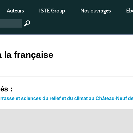
Auteurs
ISTE Group
Nos ouvrages
Ebo
à la française
iés :
terrasse et sciences du relief et du climat au Château-Neuf 