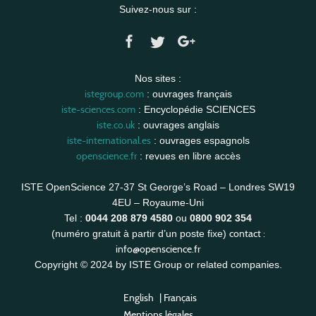
Suivez-nous sur :
Nos sites :
istegroup.com
: ouvrages français
iste-sciences.com
: Encyclopédie SCIENCES
iste.co.uk
: ouvrages anglais
iste-international.es
: ouvrages espagnols
openscience.fr
: revues en libre accès
ISTE OpenScience 27-37 St George’s Road – Londres SW19
4EU – Royaume-Uni
Tel :
0044 208 879 4580
ou
0800 902 354
contact :
(numéro gratuit à partir d’un poste fixe)
info@openscience.fr
Copyright © 2024 by ISTE Group or related companies.
English
|
Français
Mentions légales