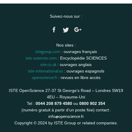
Suivez-nous sur :
Nos sites :
istegroup.com
: ouvrages français
iste-sciences.com
: Encyclopédie SCIENCES
iste.co.uk
: ouvrages anglais
iste-international.es
: ouvrages espagnols
openscience.fr
: revues en libre accès
ISTE OpenScience 27-37 St George’s Road – Londres SW19
4EU – Royaume-Uni
Tel :
0044 208 879 4580
ou
0800 902 354
contact :
(numéro gratuit à partir d’un poste fixe)
info@openscience.fr
Copyright © 2024 by ISTE Group or related companies.