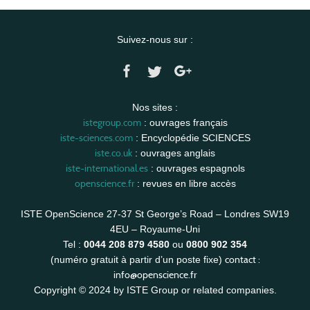
Suivez-nous sur :
Nos sites :
istegroup.com
: ouvrages français
iste-sciences.com
: Encyclopédie SCIENCES
iste.co.uk
: ouvrages anglais
iste-international.es
: ouvrages espagnols
openscience.fr
: revues en libre accès
ISTE OpenScience 27-37 St George’s Road – Londres SW19
4EU – Royaume-Uni
Tel :
0044 208 879 4580
ou
0800 902 354
contact :
(numéro gratuit à partir d’un poste fixe)
info@openscience.fr
Copyright © 2024 by ISTE Group or related companies.