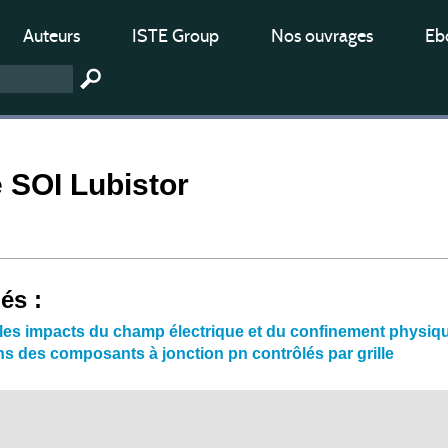
Auteurs
ISTE Group
Nos ouvrages
Ebo
e SOI Lubistor
iés :
les impacts du champ électrique et du confinement physique
ns des composants à jonction pn contrôlés par grille