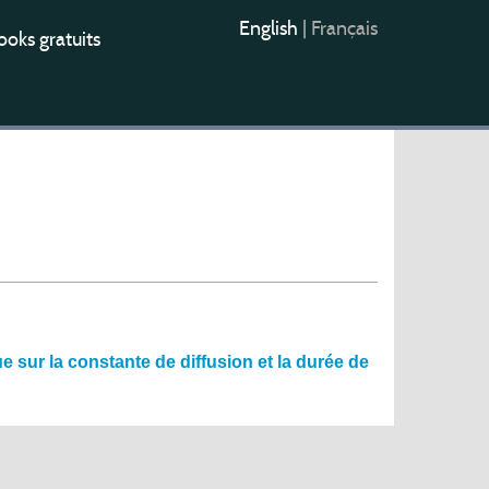
English
|
Français
oks gratuits
 sur la constante de diffusion et la durée de