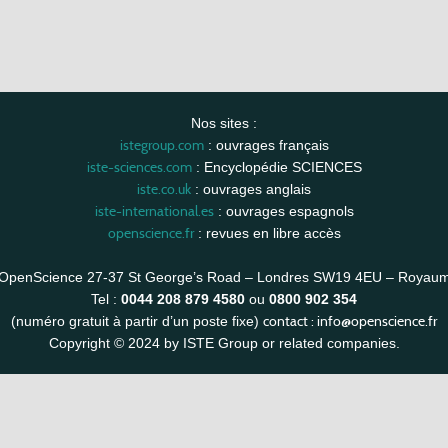
Nos sites :
istegroup.com
: ouvrages français
iste-sciences.com
: Encyclopédie SCIENCES
iste.co.uk
: ouvrages anglais
iste-international.es
: ouvrages espagnols
openscience.fr
: revues en libre accès
OpenScience 27-37 St George’s Road – Londres SW19 4EU – Royau
Tel :
0044 208 879 4580
ou
0800 902 354
contact :
info@openscience.fr
(numéro gratuit à partir d’un poste fixe)
Copyright © 2024 by ISTE Group or related companies.