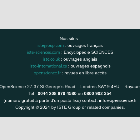
Nos sites :
istegroup.com
: ouvrages français
iste-sciences.com
: Encyclopédie SCIENCES
iste.co.uk
: ouvrages anglais
iste-international.es
: ouvrages espagnols
openscience.fr
: revues en libre accès
OpenScience 27-37 St George’s Road – Londres SW19 4EU – Royau
Tel :
0044 208 879 4580
ou
0800 902 354
contact :
info@openscience.fr
(numéro gratuit à partir d’un poste fixe)
Copyright © 2024 by ISTE Group or related companies.