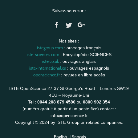
Suivez-nous sur :
Nos sites :
istegroup.com
: ouvrages français
iste-sciences.com
: Encyclopédie SCIENCES
iste.co.uk
: ouvrages anglais
iste-international.es
: ouvrages espagnols
openscience.fr
: revues en libre accès
ISTE OpenScience 27-37 St George’s Road – Londres SW19
4EU – Royaume-Uni
Tel :
0044 208 879 4580
ou
0800 902 354
contact :
(numéro gratuit à partir d’un poste fixe)
info@openscience.fr
Copyright © 2024 by ISTE Group or related companies.
English
|
Français