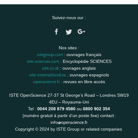
Suivez-nous sur :
Nos sites :
istegroup.com
: ouvrages français
iste-sciences.com
: Encyclopédie SCIENCES
iste.co.uk
: ouvrages anglais
iste-international.es
: ouvrages espagnols
openscience.fr
: revues en libre accès
ISTE OpenScience 27-37 St George’s Road – Londres SW19
4EU – Royaume-Uni
Tel :
0044 208 879 4580
ou
0800 902 354
contact :
(numéro gratuit à partir d’un poste fixe)
info@openscience.fr
Copyright © 2024 by ISTE Group or related companies.