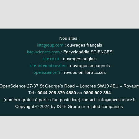
Nos sites :
istegroup.com
: ouvrages français
iste-sciences.com
: Encyclopédie SCIENCES
iste.co.uk
: ouvrages anglais
iste-international.es
: ouvrages espagnols
openscience.fr
: revues en libre accès
OpenScience 27-37 St George’s Road – Londres SW19 4EU – Royau
Tel :
0044 208 879 4580
ou
0800 902 354
contact :
info@openscience.fr
(numéro gratuit à partir d’un poste fixe)
Copyright © 2024 by ISTE Group or related companies.