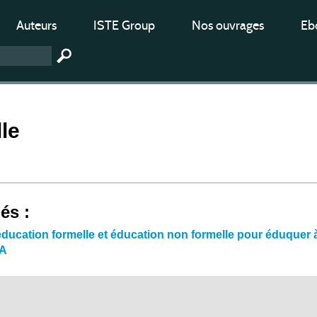
Auteurs
ISTE Group
Nos ouvrages
Ebo
le
iés :
ducation formelle et éducation non formelle pour éduquer à
PA