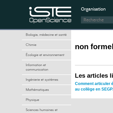
Organisation
Biologie, médecine et santé
Chimie
non formel
Écologie et environnement
Information et
communication
Les articles l
Ingénierie et systèmes
Comment articuler é
au collège en SEG
Mathématiques
Physique
Sciences humaines et