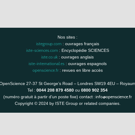
Nos sites :
istegroup.com
: ouvrages français
iste-sciences.com
: Encyclopédie SCIENCES
iste.co.uk
: ouvrages anglais
iste-international.es
: ouvrages espagnols
openscience.fr
: revues en libre accès
OpenScience 27-37 St George’s Road – Londres SW19 4EU – Royau
Tel :
0044 208 879 4580
ou
0800 902 354
contact :
info@openscience.fr
(numéro gratuit à partir d’un poste fixe)
Copyright © 2024 by ISTE Group or related companies.