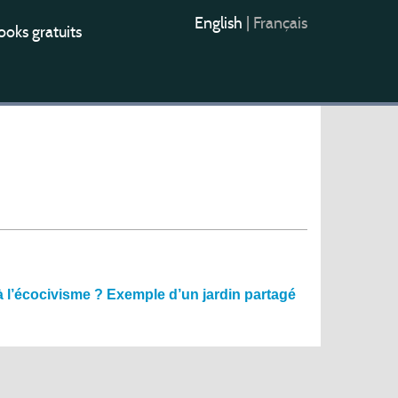
English
|
Français
oks gratuits
 l’écocivisme ? Exemple d’un jardin partagé