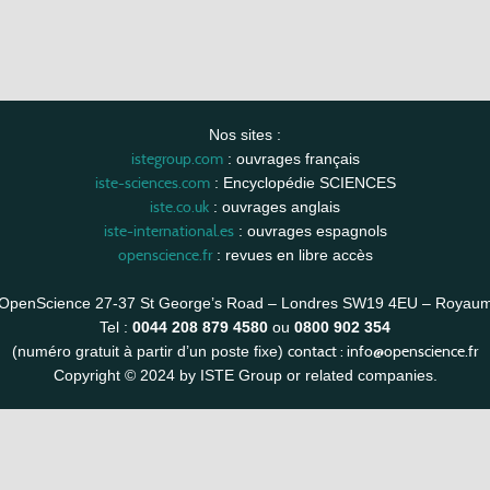
Nos sites :
istegroup.com
: ouvrages français
iste-sciences.com
: Encyclopédie SCIENCES
iste.co.uk
: ouvrages anglais
iste-international.es
: ouvrages espagnols
openscience.fr
: revues en libre accès
OpenScience 27-37 St George’s Road – Londres SW19 4EU – Royau
Tel :
0044 208 879 4580
ou
0800 902 354
contact :
info@openscience.fr
(numéro gratuit à partir d’un poste fixe)
Copyright © 2024 by ISTE Group or related companies.