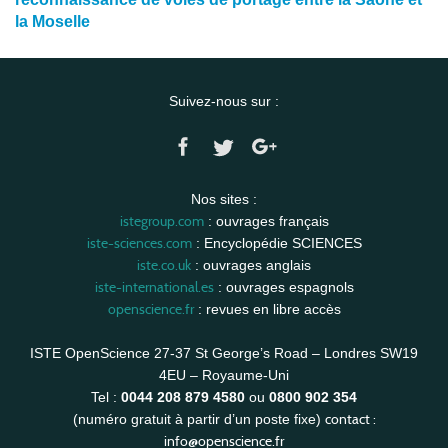
la Moselle
Suivez-nous sur :
Nos sites :
istegroup.com
: ouvrages français
iste-sciences.com
: Encyclopédie SCIENCES
iste.co.uk
: ouvrages anglais
iste-international.es
: ouvrages espagnols
openscience.fr
: revues en libre accès
ISTE OpenScience 27-37 St George’s Road – Londres SW19
4EU – Royaume-Uni
Tel :
0044 208 879 4580
ou
0800 902 354
contact :
(numéro gratuit à partir d’un poste fixe)
info@openscience.fr