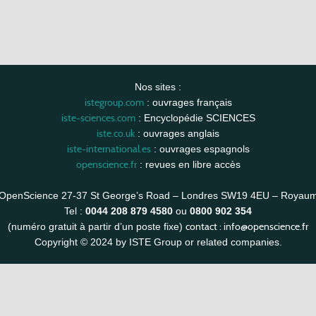
Nos sites :
istegroup.com
: ouvrages français
iste-sciences.com
: Encyclopédie SCIENCES
iste.co.uk
: ouvrages anglais
iste-international.es
: ouvrages espagnols
openscience.fr
: revues en libre accès
OpenScience 27-37 St George’s Road – Londres SW19 4EU – Royau
Tel :
0044 208 879 4580
ou
0800 902 354
contact :
info@openscience.fr
(numéro gratuit à partir d’un poste fixe)
Copyright © 2024 by ISTE Group or related companies.